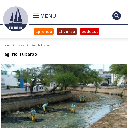
MENU
aprenda
ative-se
podcast
Início
Tags
Rio Tubarão
Tag: rio Tubarão