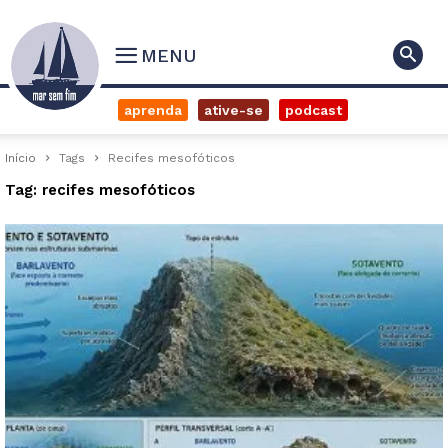
MENU
aprenda
ative-se
podcast
Início
Tags
Recifes mesofóticos
Tag: recifes mesofóticos