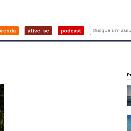
prenda
ative-se
podcast
P