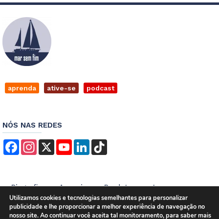
aprenda
ative-se
podcast
NÓS NAS REDES
Facebook
Instagram
X
YouTube
LinkedIn
TikTok
Biografia
Anuncie
Produtos
Imprensa
Utilizamos cookies e tecnologias semelhantes para personalizar
Contato
Empregos
Termos de Serviços
publicidade e lhe proporcionar a melhor experiência de navegação no
Política de Privacidade
nosso site. Ao continuar você aceita tal monitoramento, para saber mais