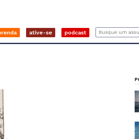
prenda
ative-se
podcast
P