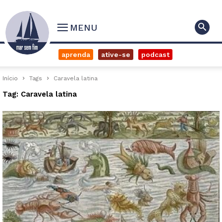
MENU
aprenda
ative-se
podcast
Início
Tags
Caravela latina
Tag: Caravela latina