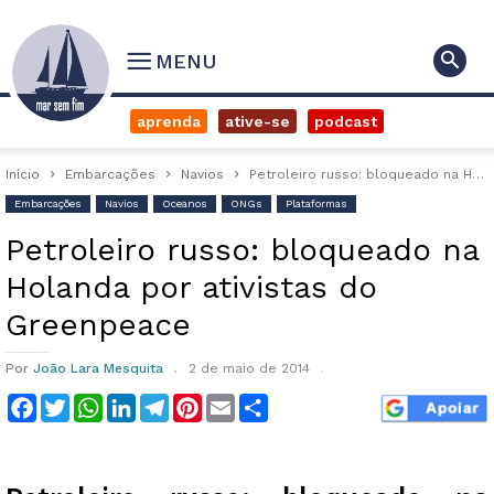
MENU
aprenda
ative-se
podcast
Início
Embarcações
Navios
Petroleiro russo: bloqueado na Holanda por ativistas do Greenpeace
Embarcações
Navios
Oceanos
ONGs
Plataformas
Petroleiro russo: bloqueado na
Holanda por ativistas do
Greenpeace
Por
João Lara Mesquita
2 de maio de 2014
Facebook
Twitter
WhatsApp
LinkedIn
Telegram
Pinterest
Email
Compartilhar