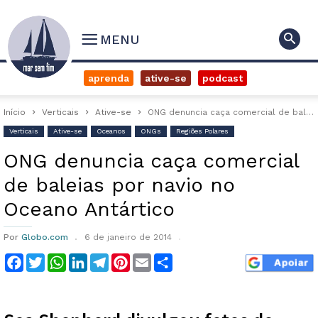
MENU
aprenda
ative-se
podcast
Início
Verticais
Ative-se
ONG denuncia caça comercial de baleias por navio no Oceano Antártico
Verticais
Ative-se
Oceanos
ONGs
Regiões Polares
ONG denuncia caça comercial
de baleias por navio no
Oceano Antártico
Por
Globo.com
6 de janeiro de 2014
Facebook
Twitter
WhatsApp
LinkedIn
Telegram
Pinterest
Email
Compartilhar