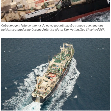
Outra imagem feita do interior do navio japonês mostra sangue que seria das
baleias capturadas no Oceano Antártico (Foto: Tim Watters/Sea Shepherd/AFP)