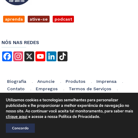
aprenda
ative-se
podcast
NÓS NAS REDES
Facebook
Instagram
X
YouTube
LinkedIn
TikTok
Biografia
Anuncie
Produtos
Imprensa
Contato
Empregos
Termos de Serviços
Política de Privacidade
Utilizamos cookies e tecnologias semelhantes para personalizar
publicidade e lhe proporcionar a melhor experiência de navegação no
nosso site. Ao continuar você aceita tal monitoramento, para saber mais
clique aqui
e acesse a nossa Política de Privacidade.
Desenvolvido e Hospedado por
InkID
Concordo