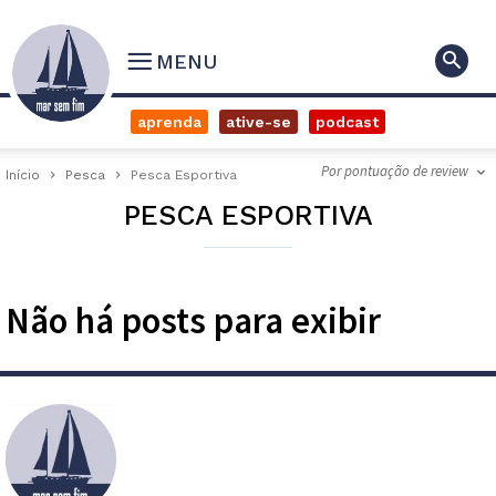
MENU
aprenda
ative-se
podcast
Por pontuação de review
Início
Pesca
Pesca Esportiva
PESCA ESPORTIVA
Não há posts para exibir