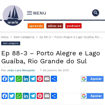
MENU
aprenda
ative-se
podcast
Início
Sem categoria
Ep 88-3 – Porto Alegre e Lago Guaíba, Rio Grande do Sul
Sem categoria
Ep 88-3 – Porto Alegre e Lago
Guaíba, Rio Grande do Sul
Por
João Lara Mesquita
7 de janeiro de 2013
Facebook
Twitter
WhatsApp
LinkedIn
Telegram
Pinterest
Email
Compartilhar
Facebook
Twitter
WhatsApp
LinkedIn
Telegram
Pinterest
Email
Compartilhar