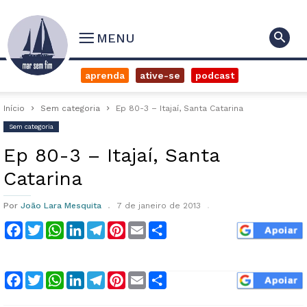
MENU
aprenda
ative-se
podcast
Início
Sem categoria
Ep 80-3 – Itajaí, Santa Catarina
Sem categoria
Ep 80-3 – Itajaí, Santa
Catarina
Por
João Lara Mesquita
7 de janeiro de 2013
Facebook
Twitter
WhatsApp
LinkedIn
Telegram
Pinterest
Email
Compartilhar
Facebook
Twitter
WhatsApp
LinkedIn
Telegram
Pinterest
Email
Compartilhar