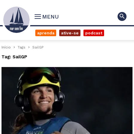
MENU
aprenda
ative-se
podcast
Início
Tags
SailGP
Tag: SailGP