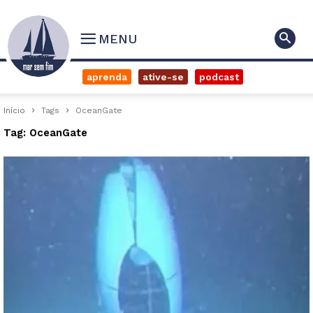
MENU
aprenda
ative-se
podcast
Início
Tags
OceanGate
Tag: OceanGate