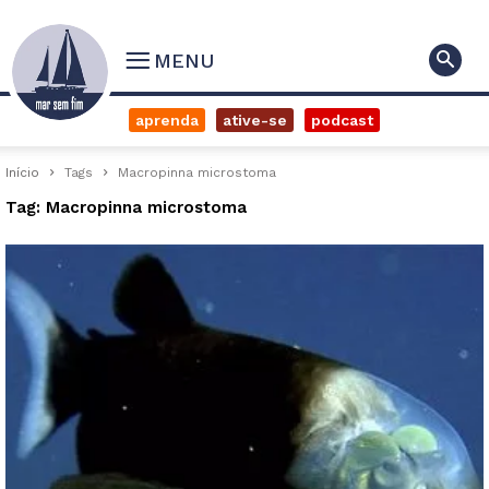
MENU
aprenda
ative-se
podcast
Início
Tags
Macropinna microstoma
Tag: Macropinna microstoma