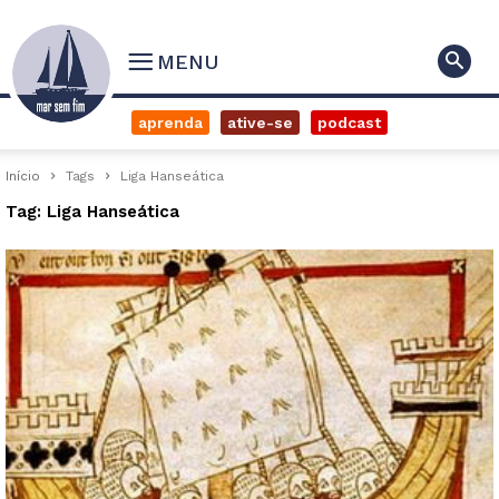
MENU
aprenda
ative-se
podcast
Início
Tags
Liga Hanseática
Tag: Liga Hanseática