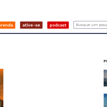
prenda
ative-se
podcast
P