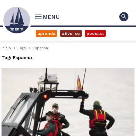
MENU
aprenda
ative-se
podcast
Início
Tags
Espanha
Tag: Espanha