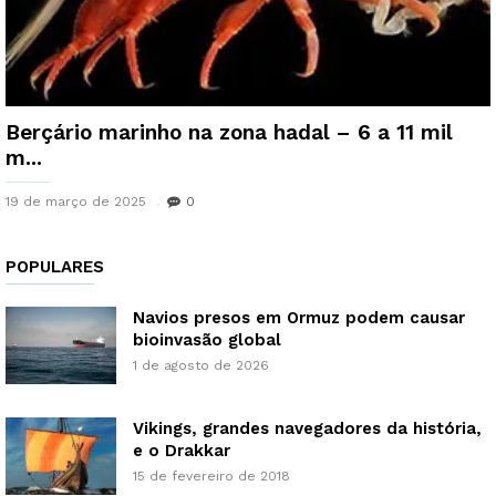
Berçário marinho na zona hadal – 6 a 11 mil
m...
19 de março de 2025
0
POPULARES
Navios presos em Ormuz podem causar
bioinvasão global
1 de agosto de 2026
Vikings, grandes navegadores da história,
e o Drakkar
15 de fevereiro de 2018