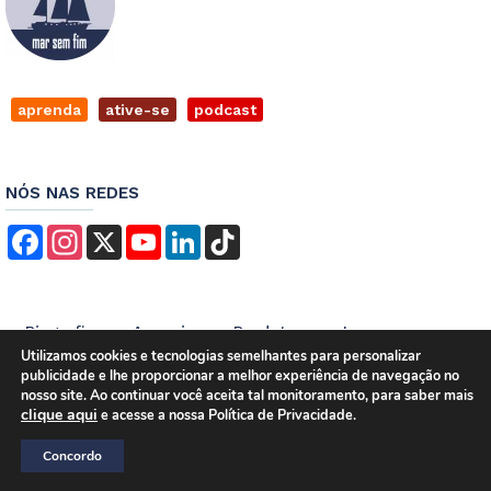
aprenda
ative-se
podcast
NÓS NAS REDES
Facebook
Instagram
X
YouTube
LinkedIn
TikTok
Biografia
Anuncie
Produtos
Imprensa
Utilizamos cookies e tecnologias semelhantes para personalizar
Contato
Empregos
Termos de Serviços
publicidade e lhe proporcionar a melhor experiência de navegação no
Política de Privacidade
nosso site. Ao continuar você aceita tal monitoramento, para saber mais
clique aqui
e acesse a nossa Política de Privacidade.
Concordo
Desenvolvido e Hospedado por
InkID