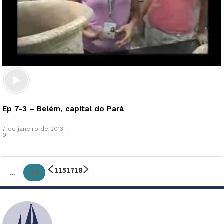
Ep 7-3 – Belém, capital do Pará
7 de janeiro de 2013
0
1
15
17
18
...
16