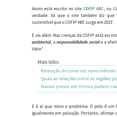
Assim está escrito no site
COFIP ABC
, ou
C
verdade. Só que o site também diz que 
sustentável
que o COFIP ABC surge em 2015′.
E vai além. Nas crenças da COFIP está escrit
ambiental
, a
responsabilidade social
e a efet
Valor’.
Mais lidos
Remoção do coral-sol: novo método 
Quais as relações entre as regiões po
Navios presos em Ormuz podem caus
E é aí que mora o problema. O polo é um
igualmente em poluição. Portanto, afirmar 