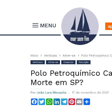
MENU
a
Início
Verticais
Ative-se
Polo Petroquímico C
Verticais
Ative-se
Oceanos
Poluição
Polo Petroquímico Ca
Morte em SP?
Por
João Lara Mesquita
17 de novembro de 2021
Facebook
Twitter
WhatsApp
LinkedIn
Telegram
Pinterest
Email
Compartilha