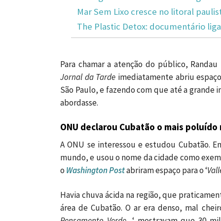
Mar Sem Lixo cresce no litoral paulis
The Plastic Detox: documentário liga 
Para chamar a atenção do público, Randau 
Jornal da Tarde
imediatamente abriu espaço
São Paulo, e fazendo com que até a grande i
abordasse.
ONU declarou Cubatão o mais poluído
A ONU se interessou e estudou Cubatão. Em
mundo, e usou o nome da cidade como exempl
o
Washington Post
abriram espaço para o ‘
Vall
Havia chuva ácida na região, que praticamen
área de Cubatão. O ar era denso, mal cheir
Pensamento Verde
, ‘ mostravam que 30 mi