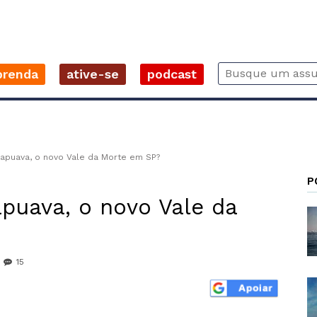
prenda
ative-se
podcast
apuava, o novo Vale da Morte em SP?
P
puava, o novo Vale da
15
r