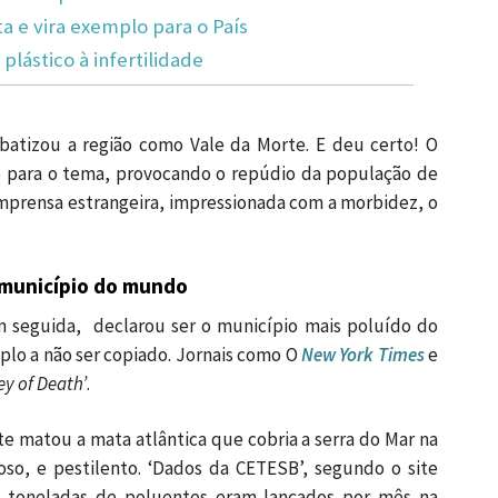
ta e vira exemplo para o País
plástico à infertilidade
batizou a região como Vale da Morte. E deu certo! O
 para o tema, provocando o repúdio da população de
mprensa estrangeira, impressionada com a morbidez, o
 município do mundo
 seguida, declarou ser o município mais poluído do
o a não ser copiado. Jornais como O
New York Times
e
ey of Death’
.
te matou a mata atlântica que cobria a serra do Mar na
oso, e pestilento. ‘Dados da CETESB’, segundo o site
l toneladas de poluentes eram lançados por mês na