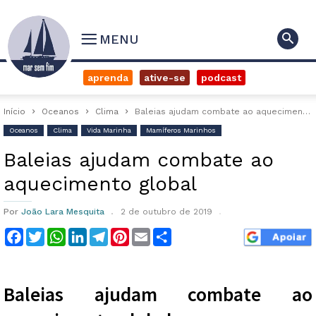
MENU
aprenda
ative-se
podcast
Início
Oceanos
Clima
Baleias ajudam combate ao aquecimento global
Oceanos
Clima
Vida Marinha
Mamíferos Marinhos
Baleias ajudam combate ao
aquecimento global
Por
João Lara Mesquita
2 de outubro de 2019
Facebook
Twitter
WhatsApp
LinkedIn
Telegram
Pinterest
Email
Compartilhar
Baleias ajudam combate ao